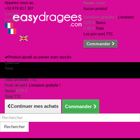
Appelez nous au :
Panier
(vide)
+33 978 817 307
Aucun produit
Contact
Livraison gratuite !
Livraison
Connexion
0,00 €
Taxes
0,00 €
Total
Les prix sont TTC
Commander
Produit ajouté au panier avec succès
Quantité
Total
Il y a 1 produit dans votre panier.
Total produits TTC
Frais de port
Livraison gratuite !
0,00 €
Taxes
Total TTC
Continuer mes achats
Commander
Rechercher